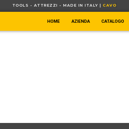
TOOLS - ATTREZZI - MADE IN ITALY |
C
A
V
O
U
R
HOME
AZIENDA
CATALOGO