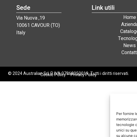
Sede
Link utili
Home
Via Nuova ,19
Aziend
10061 CAVOUR (TO)
Catalog
Italy
Tecnolog
News
Contatt
© 2024 Australian Srl. P. IVA 07868050019. Tutti i diritti riservati.
Cookie Policy
–
Privacy Policy
Per fornire 
memorizzare 
tecnologie c
unici su que
su alcune ca