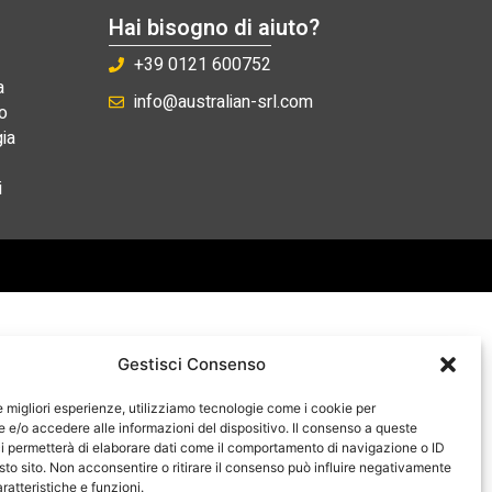
Hai bisogno di aiuto?
+39 0121 600752
a
info@australian-srl.com
o
ia
i
Gestisci Consenso
le migliori esperienze, utilizziamo tecnologie come i cookie per
e/o accedere alle informazioni del dispositivo. Il consenso a queste
i permetterà di elaborare dati come il comportamento di navigazione o ID
sto sito. Non acconsentire o ritirare il consenso può influire negativamente
ratteristiche e funzioni.