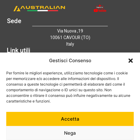
Sede
Via Nuova ,19
10061 CAVOUR (TO)
Italy
Link utili
Home
Gestisci Consenso
Azienda
Per fornire le migliori esperienze, utilizziamo tecnologie come i cookie
Catalogo
per memorizzare e/o accedere alle informazioni del dispositivo. Il
Tecnologia
consenso a queste tecnologie ci permetterà di elaborare dati come il
News
comportamento di navigazione o ID unici su questo sito. Non
Contatti
acconsentire o ritirare il consenso può influire negativamente su alcune
Hai bisogno di aiuto?
caratteristiche e funzioni.
+39 0121 600752
Accetta
info@australian-srl.com
Nega