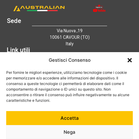
Sede
Via Nuova ,19
10061 CAVOUR (TO)
Italy
Link utili
Home
Gestisci Consenso
Azienda
Per fornire le migliori esperienze, utilizziamo tecnologie come i cookie
Catalogo
per memorizzare e/o accedere alle informazioni del dispositivo. Il
Tecnologia
consenso a queste tecnologie ci permetterà di elaborare dati come il
News
comportamento di navigazione o ID unici su questo sito. Non
Contatti
acconsentire o ritirare il consenso può influire negativamente su alcune
Hai bisogno di aiuto?
caratteristiche e funzioni.
+39 0121 600752
Accetta
info@australian-srl.com
Nega