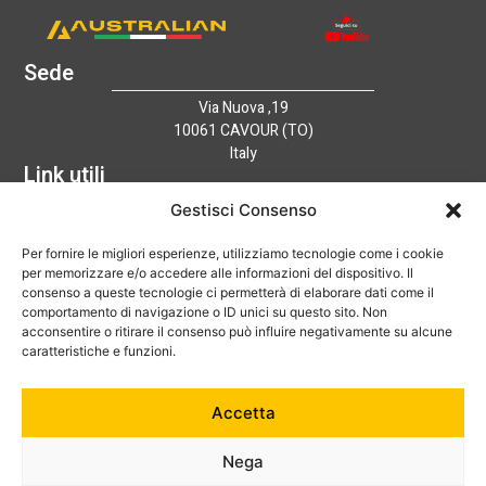
Sede
Via Nuova ,19
10061 CAVOUR (TO)
Italy
Link utili
Home
Gestisci Consenso
Azienda
Per fornire le migliori esperienze, utilizziamo tecnologie come i cookie
Catalogo
per memorizzare e/o accedere alle informazioni del dispositivo. Il
Tecnologia
consenso a queste tecnologie ci permetterà di elaborare dati come il
News
comportamento di navigazione o ID unici su questo sito. Non
Contatti
acconsentire o ritirare il consenso può influire negativamente su alcune
Hai bisogno di aiuto?
caratteristiche e funzioni.
+39 0121 600752
Accetta
info@australian-srl.com
Nega