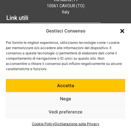
10061 CAVOUR (TO)
Italy
Link utili
Home
Gestisci Consenso
Azienda
Catalogo
Per fornire le migliori esperienze, utilizziamo tecnologie come i cookie
Tecnologia
per memorizzare e/o accedere alle informazioni del dispositivo. Il
News
consenso a queste tecnologie ci permetterà di elaborare dati come il
comportamento di navigazione o ID unici su questo sito. Non
Contatti
acconsentire o ritirare il consenso può influire negativamente su alcune
Hai bisogno di aiuto?
caratteristiche e funzioni.
+39 0121 600752
Accetta
info@australian-srl.com
Nega
Vedi preferenze
© 2024 Australian Srl. P. IVA 07868050019. Tutti i diritti riservati.
Cookie Policy
–
Privacy Policy
Cookie Policy
Dichiarazione sulla Privacy