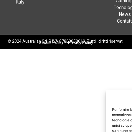
Catalog
Italy
Tecnolog
News
Contatt
© 2024 Australian Srl. P. IVA 07868050019. Tutti i diritti riservati.
Cookie Policy
–
Privacy Policy
Per fornire 
memorizzare 
tecnologie c
unici su que
su alcune ca