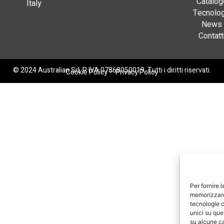
Catalog
Italy
Tecnolog
News
Contatt
© 2024 Australian Srl. P. IVA 07868050019. Tutti i diritti riservati.
Cookie Policy
–
Privacy Policy
Per fornire 
memorizzare 
tecnologie c
unici su que
su alcune ca