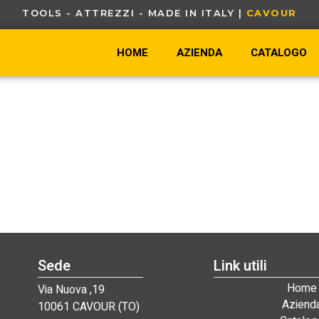
TOOLS - ATTREZZI - MADE IN ITALY |
C
A
V
O
U
R
-
HOME
AZIENDA
CATALOGO
Sede
Link utili
Home
Via Nuova ,19
Aziend
10061 CAVOUR (TO)