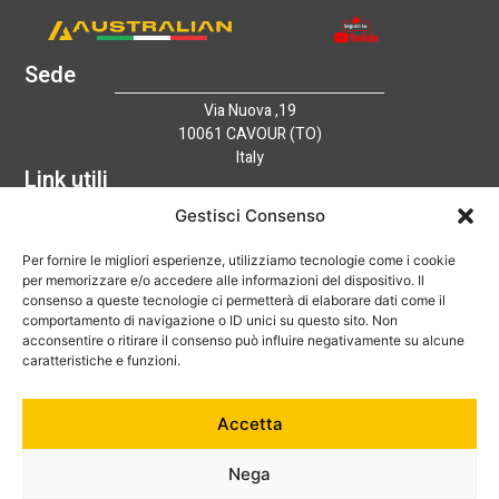
Sede
Via Nuova ,19
10061 CAVOUR (TO)
Italy
Link utili
Home
Gestisci Consenso
Azienda
Per fornire le migliori esperienze, utilizziamo tecnologie come i cookie
Catalogo
per memorizzare e/o accedere alle informazioni del dispositivo. Il
Tecnologia
consenso a queste tecnologie ci permetterà di elaborare dati come il
News
comportamento di navigazione o ID unici su questo sito. Non
Contatti
acconsentire o ritirare il consenso può influire negativamente su alcune
Hai bisogno di aiuto?
caratteristiche e funzioni.
+39 0121 600752
Accetta
info@australian-srl.com
Nega