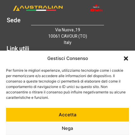
Sede
Via Nuova ,19
10061 CAVOUR (TO)
Italy
Link utili
Home
Gestisci Consenso
Azienda
Per fornire le migliori esperienze, utilizziamo tecnologie come i cookie
Catalogo
per memorizzare e/o accedere alle informazioni del dispositivo. Il
Tecnologia
consenso a queste tecnologie ci permetterà di elaborare dati come il
News
comportamento di navigazione o ID unici su questo sito. Non
Contatti
acconsentire o ritirare il consenso può influire negativamente su alcune
Hai bisogno di aiuto?
caratteristiche e funzioni.
+39 0121 600752
Accetta
info@australian-srl.com
Nega