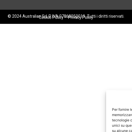
© 2024 Australian Srl. P. IVA 07868050019. Tutti i diritti riservati.
Cookie Policy
–
Privacy Policy
Per fornire 
memorizzare 
tecnologie c
unici su que
su alcune ca