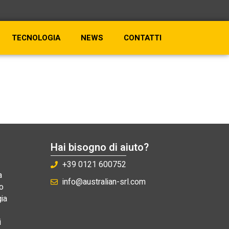
TECNOLOGIA
NEWS
CONTATTI
Hai bisogno di aiuto?
+39 0121 600752
a
info@australian-srl.com
o
ia
i