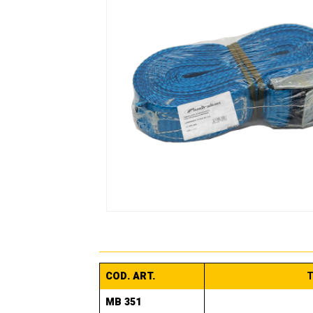
COD. ART.
T
MB 351