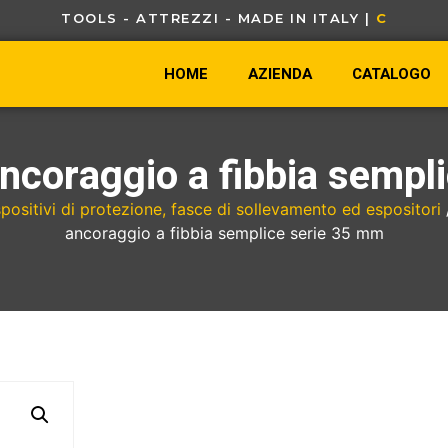
TOOLS - ATTREZZI - MADE IN ITALY |
C
A
V
O
U
HOME
AZIENDA
CATALOGO
ancoraggio a fibbia semp
positivi di protezione, fasce di sollevamento ed espositori
ancoraggio a fibbia semplice serie 35 mm