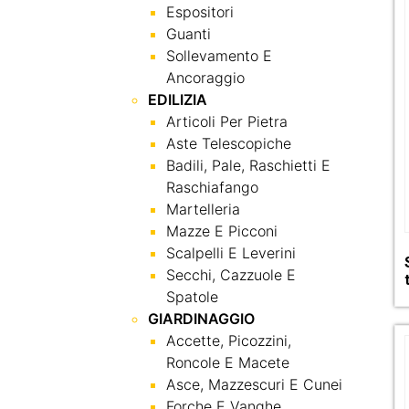
Espositori
Guanti
Sollevamento E
Ancoraggio
EDILIZIA
Articoli Per Pietra
Aste Telescopiche
Badili, Pale, Raschietti E
Raschiafango
Martelleria
Mazze E Picconi
Scalpelli E Leverini
Secchi, Cazzuole E
Spatole
GIARDINAGGIO
Accette, Picozzini,
Roncole E Macete
Asce, Mazzescuri E Cunei
Forche E Vanghe