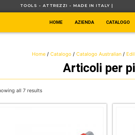
TOOLS - ATTREZZI - MADE IN ITALY |
C
A
V
O
HOME
AZIENDA
CATALOGO
Home
/
Catalogo
/
Catalogo Australian
/
Edil
Articoli per p
owing all 7 results