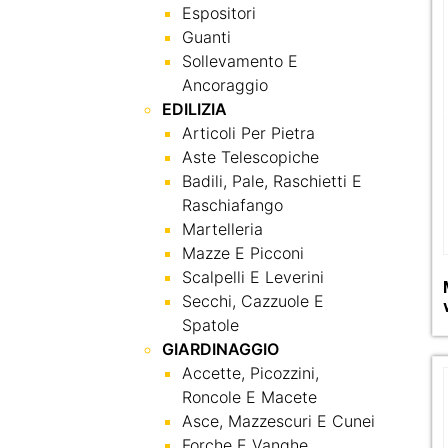
Espositori
Guanti
Sollevamento E
Ancoraggio
EDILIZIA
Articoli Per Pietra
Aste Telescopiche
Badili, Pale, Raschietti E
Raschiafango
Martelleria
Mazze E Picconi
Scalpelli E Leverini
Secchi, Cazzuole E
Spatole
GIARDINAGGIO
Accette, Picozzini,
Roncole E Macete
Asce, Mazzescuri E Cunei
Forche E Vanghe