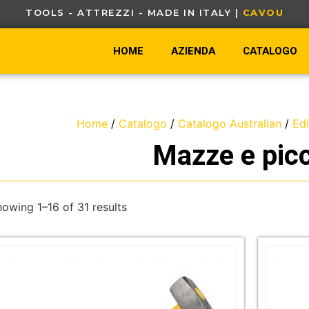
TOOLS - ATTREZZI - MADE IN ITALY |
C
A
V
O
U
R
-
T
O
HOME
AZIENDA
CATALOGO
Home
/
Catalogo
/
Catalogo Australian
/
Edi
Mazze e pic
owing 1–16 of 31 results