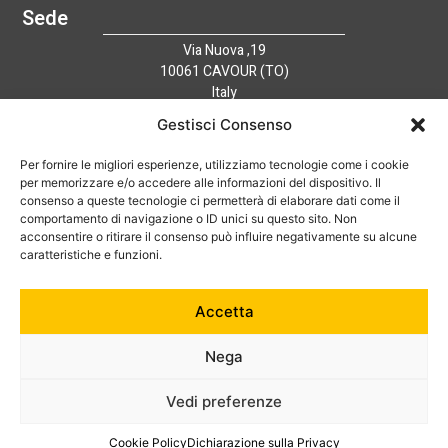
Sede
Via Nuova ,19
10061 CAVOUR (TO)
Italy
Link utili
Gestisci Consenso
Home
Azienda
Per fornire le migliori esperienze, utilizziamo tecnologie come i cookie
per memorizzare e/o accedere alle informazioni del dispositivo. Il
Catalogo
consenso a queste tecnologie ci permetterà di elaborare dati come il
Tecnologia
comportamento di navigazione o ID unici su questo sito. Non
News
acconsentire o ritirare il consenso può influire negativamente su alcune
caratteristiche e funzioni.
Contatti
Hai bisogno di aiuto?
+39 0121 600752
Accetta
info@australian-srl.com
Nega
Vedi preferenze
© 2024 Australian Srl. P. IVA 07868050019. Tutti i diritti riservati.
Cookie Policy
–
Privacy Policy
Cookie Policy
Dichiarazione sulla Privacy