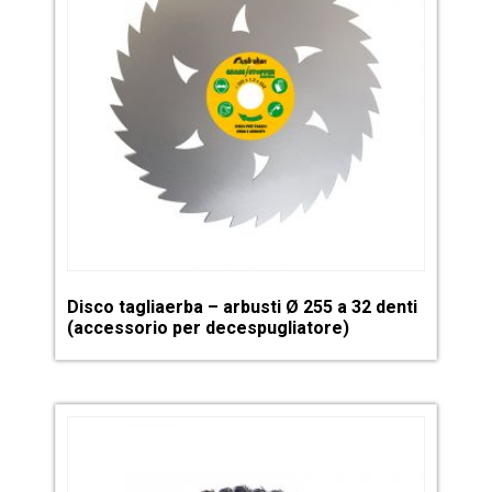
Disco tagliaerba – arbusti Ø 255 a 32 denti
(accessorio per decespugliatore)