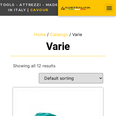
TOOLS - ATTREZZI - MADE
IN ITALY |
C
A
V
O
U
R
-
T
O
R
Home
/
Catalogo
/ Varie
Varie
Showing all 12 results