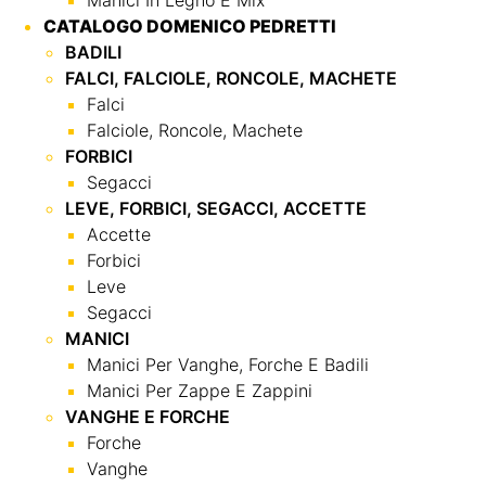
Manici In Legno E Mix
CATALOGO DOMENICO PEDRETTI
BADILI
FALCI, FALCIOLE, RONCOLE, MACHETE
Falci
Falciole, Roncole, Machete
FORBICI
Segacci
LEVE, FORBICI, SEGACCI, ACCETTE
Accette
Forbici
Leve
Segacci
MANICI
Manici Per Vanghe, Forche E Badili
Manici Per Zappe E Zappini
VANGHE E FORCHE
Forche
Vanghe