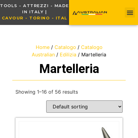
TOOLS - ATTREZZI - MADE
IN ITALY |
C
A
V
O
U
R
-
T
O
R
I
N
O
-
I
T
A
L
I
A
Home
/
Catalogo
/
Catalogo
Australian
/
Edilizia
/ Martelleria
Martelleria
Showing 1–16 of 56 results