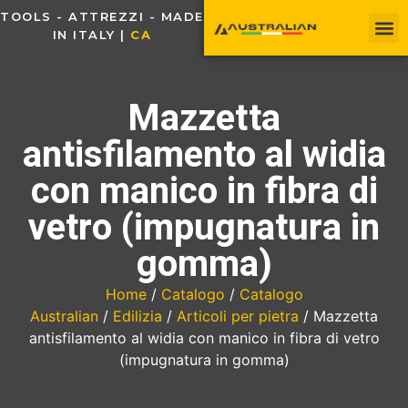
TOOLS - ATTREZZI - MADE
IN ITALY |
C
A
V
O
Mazzetta
antisfilamento al widia
con manico in fibra di
vetro (impugnatura in
gomma)
Home
/
Catalogo
/
Catalogo
Australian
/
Edilizia
/
Articoli per pietra
/ Mazzetta
antisfilamento al widia con manico in fibra di vetro
(impugnatura in gomma)