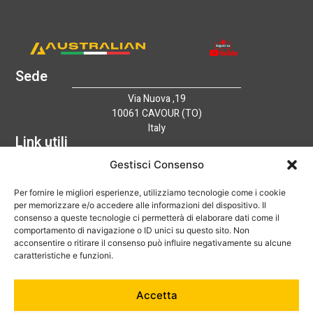
Sede
Via Nuova ,19
10061 CAVOUR (TO)
Italy
Link utili
Home
Gestisci Consenso
Azienda
Per fornire le migliori esperienze, utilizziamo tecnologie come i cookie
Catalogo
per memorizzare e/o accedere alle informazioni del dispositivo. Il
Tecnologia
consenso a queste tecnologie ci permetterà di elaborare dati come il
News
comportamento di navigazione o ID unici su questo sito. Non
Contatti
acconsentire o ritirare il consenso può influire negativamente su alcune
Hai bisogno di aiuto?
caratteristiche e funzioni.
+39 0121 600752
Accetta
info@australian-srl.com