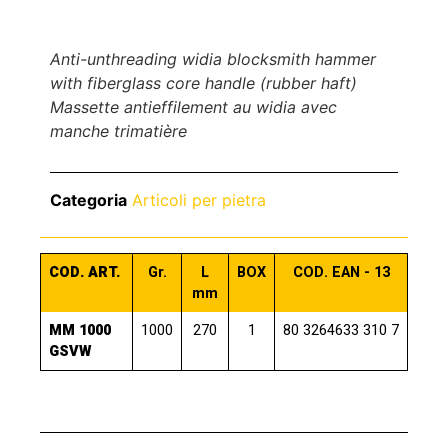
Anti-unthreading widia blocksmith hammer
with fiberglass core handle (rubber haft)
Massette antieffilement au widia avec
manche trimatière
Categoria
Articoli per pietra
COD. ART.
Gr.
L
BOX
COD. EAN - 13
mm
MM 1000
1000
270
1
80 3264633 310 7
GSVW