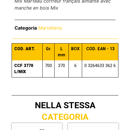
Mix Marteau coffreur français aimanté avec
manche en bois Mix
Categoria
Martelleria
COD. ART.
Gr.
L
BOX
COD. EAN - 13
mm
CCF 3770
700
370
6
0 3264633 362 6
L/MIX
NELLA STESSA
CATEGORIA