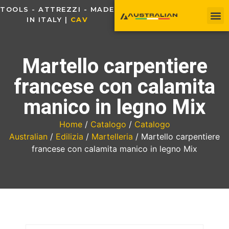
TOOLS - ATTREZZI - MADE
IN ITALY |
C
A
V
O
U
Martello carpentiere
francese con calamita
manico in legno Mix
Home
/
Catalogo
/
Catalogo
Australian
/
Edilizia
/
Martelleria
/ Martello carpentiere
francese con calamita manico in legno Mix