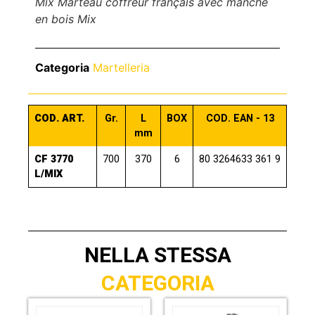
Mix Marteau coffreur français avec manche
en bois Mix
Categoria
Martelleria
COD. ART.
Gr.
L
BOX
COD. EAN - 13
mm
CF 3770
700
370
6
80 3264633 361 9
L/MIX
NELLA STESSA
CATEGORIA