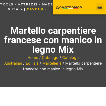
TOOLS - ATTREZZI - MADE
IN ITALY |
C
A
V
O
U
R
-
T
Martello carpentiere
francese con manico in
legno Mix
Home
/
Catalogo
/
Catalogo
Australian
/
Edilizia
/
Martelleria
/ Martello carpentiere
francese con manico in legno Mix