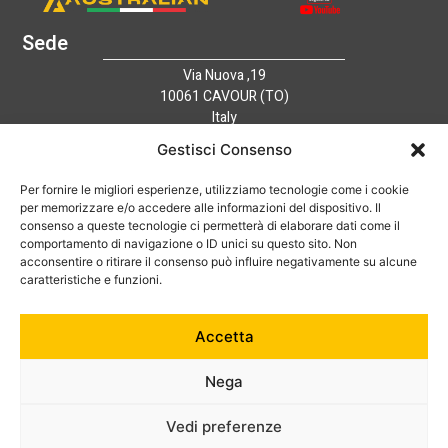
Sede
Via Nuova ,19
10061 CAVOUR (TO)
Italy
Link utili
Gestisci Consenso
Home
Azienda
Per fornire le migliori esperienze, utilizziamo tecnologie come i cookie
per memorizzare e/o accedere alle informazioni del dispositivo. Il
Catalogo
consenso a queste tecnologie ci permetterà di elaborare dati come il
Tecnologia
comportamento di navigazione o ID unici su questo sito. Non
News
acconsentire o ritirare il consenso può influire negativamente su alcune
caratteristiche e funzioni.
Contatti
Hai bisogno di aiuto?
+39 0121 600752
Accetta
info@australian-srl.com
Nega
Vedi preferenze