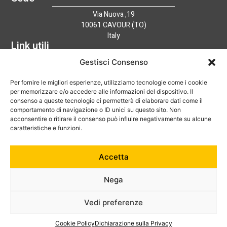
Via Nuova ,19
10061 CAVOUR (TO)
Italy
Link utili
Home
Gestisci Consenso
Azienda
Per fornire le migliori esperienze, utilizziamo tecnologie come i cookie
Catalogo
per memorizzare e/o accedere alle informazioni del dispositivo. Il
Tecnologia
consenso a queste tecnologie ci permetterà di elaborare dati come il
News
comportamento di navigazione o ID unici su questo sito. Non
Contatti
acconsentire o ritirare il consenso può influire negativamente su alcune
Hai bisogno di aiuto?
caratteristiche e funzioni.
+39 0121 600752
Accetta
info@australian-srl.com
Nega
Vedi preferenze
© 2024 Australian Srl. P. IVA 07868050019. Tutti i diritti riservati.
Cookie Policy
–
Privacy Policy
Cookie Policy
Dichiarazione sulla Privacy