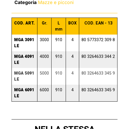
Categoria
Mazze e picconi
COD. ART.
Gr.
L
BOX
COD. EAN - 13
mm
MGA 3091
3000
910
4
80 5773372 309 8
LE
MGA 4091
4000
910
4
80 3264633 344 2
LE
MGA 5091
5000
910
4
80 3264633 345 9
LE
MGA 6091
6000
910
4
80 3264633 345 9
LE