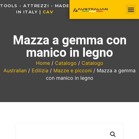
TOOLS - ATTREZZI - MADE
IN ITALY |
C
A
V
O
U
Mazza a gemma con
manico in legno
Home
/
Catalogo
/
Catalogo
Australian
/
Edilizia
/
Mazze e picconi
/ Mazza a gemma
con manico in legno