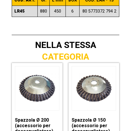
COD. ART.
Gr.
L mm
BOX
COD. EAN - 13
LR45
880
450
6
80 5773372 794 2
NELLA STESSA
CATEGORIA
Spazzola Ø 200
Spazzola Ø 150
(accessorio per
(accessorio per