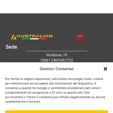
Sede
Via Nuova ,19
10061 CAVOUR (TO)
Italy
Gestisci Consenso
Link utili
Home
Per fornire le migliori esperienze, utilizziamo tecnologie come i cookie
per memorizzare e/o accedere alle informazioni del dispositivo. Il
Azienda
consenso a queste tecnologie ci permetterà di elaborare dati come il
Catalogo
comportamento di navigazione o ID unici su questo sito. Non
Tecnologia
acconsentire o ritirare il consenso può influire negativamente su alcune
News
caratteristiche e funzioni.
Contatti
Hai bisogno di aiuto?