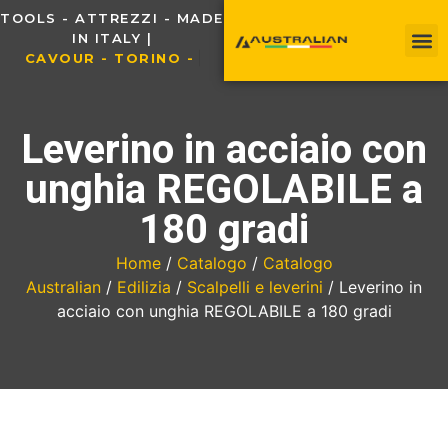
TOOLS - ATTREZZI - MADE
IN ITALY |
C
A
V
O
U
R
-
T
O
R
I
N
O
-
I
T
Leverino in acciaio con
unghia REGOLABILE a
180 gradi
Home
/
Catalogo
/
Catalogo
Australian
/
Edilizia
/
Scalpelli e leverini
/ Leverino in
acciaio con unghia REGOLABILE a 180 gradi