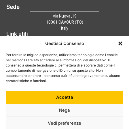
Sede
Via Nuova ,19
10061 CAVOUR (TO)
Italy
Link utili
Home
Gestisci Consenso
Azienda
Per fornire le migliori esperienze, utilizziamo tecnologie come i cookie
Catalogo
per memorizzare e/o accedere alle informazioni del dispositivo. Il
Tecnologia
consenso a queste tecnologie ci permetterà di elaborare dati come il
News
comportamento di navigazione o ID unici su questo sito. Non
Contatti
acconsentire o ritirare il consenso può influire negativamente su alcune
Hai bisogno di aiuto?
caratteristiche e funzioni.
+39 0121 600752
Accetta
info@australian-srl.com
Nega
Vedi preferenze
© 2024 Australian Srl. P. IVA 07868050019. Tutti i diritti riservati.