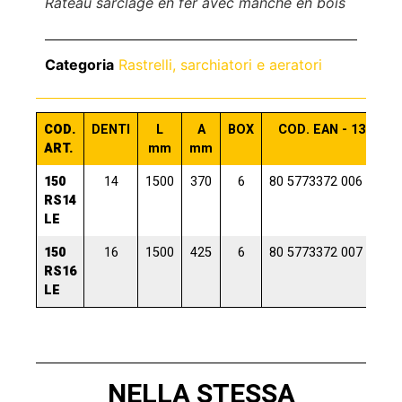
Râteau sarclage en fer avec manche en bois
Categoria
Rastrelli, sarchiatori e aeratori
COD.
DENTI
L
A
BOX
COD. EAN - 13
ART.
mm
mm
150
14
1500
370
6
80 5773372 006 6
RS14
LE
150
16
1500
425
6
80 5773372 007 3
RS16
LE
NELLA STESSA