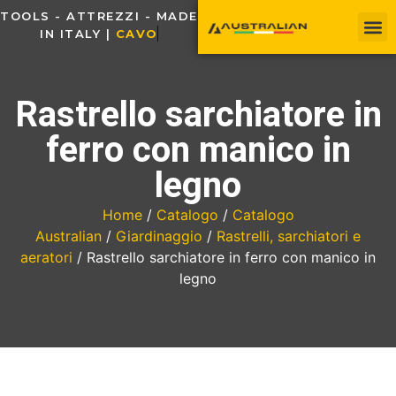
TOOLS - ATTREZZI - MADE
IN ITALY |
C
A
V
O
U
Rastrello sarchiatore in
ferro con manico in
legno
Home
/
Catalogo
/
Catalogo
Australian
/
Giardinaggio
/
Rastrelli, sarchiatori e
aeratori
/ Rastrello sarchiatore in ferro con manico in
legno