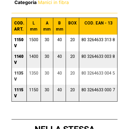
Categoria
Manici in fibra
COD.
L
A
B
BOX
COD. EAN - 13
ART.
mm
mm
mm
1150
1500
30
40
20
80 3264633 313 8
V
1140
1400
30
40
20
80 3264633 003 8
V
1135
1350
30
40
20
80 3264633 004 5
V
1115
1150
30
40
20
80 3264633 000 7
V