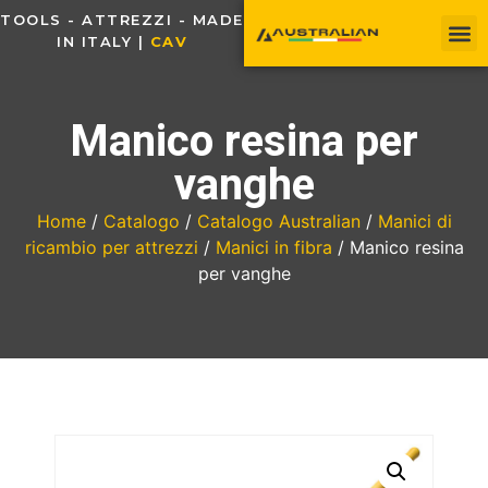
TOOLS - ATTREZZI - MADE
IN ITALY |
C
A
V
O
U
Manico resina per
vanghe
Home
/
Catalogo
/
Catalogo Australian
/
Manici di
ricambio per attrezzi
/
Manici in fibra
/ Manico resina
per vanghe