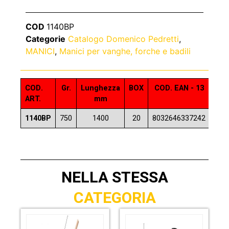
COD
1140BP
Categorie
Catalogo Domenico Pedretti
,
MANICI
,
Manici per vanghe, forche e badili
COD.
Gr.
Lunghezza
BOX
COD. EAN - 13
ART.
mm
1140BP
750
1400
20
8032646337242
NELLA STESSA
CATEGORIA