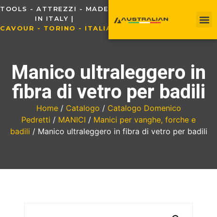
TOOLS - ATTREZZI - MADE
IN ITALY |
C
A
V
O
U
R
-
T
O
R
I
N
O
-
I
T
A
L
I
A
Manico ultraleggero in
fibra di vetro per badili
Home
/
Catalogo
/
Catalogo Domenico
Pedretti
/
MANICI
/
Manici per vanghe, forche e
badili
/ Manico ultraleggero in fibra di vetro per badili