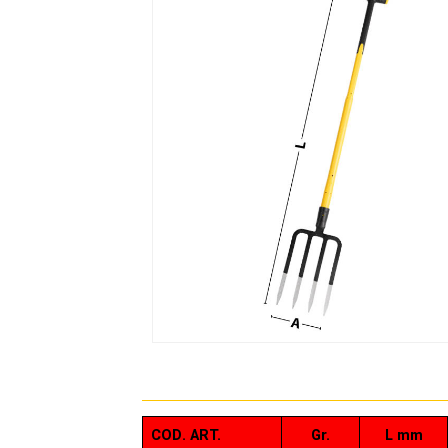
COD. ART.
Gr.
L mm