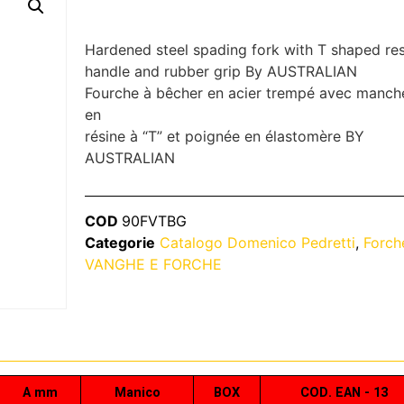
Hardened steel spading fork with T shaped res
handle and rubber grip By AUSTRALIAN
Fourche à bêcher en acier trempé avec manch
en
résine à “T” et poignée en élastomère BY
AUSTRALIAN
COD
90FVTBG
Categorie
Catalogo Domenico Pedretti
,
Forch
VANGHE E FORCHE
A mm
Manico
BOX
COD. EAN - 13