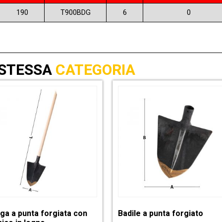
190
T900BDG
6
0
 STESSA
CATEGORIA
ga a punta forgiata con
Badile a punta forgiato