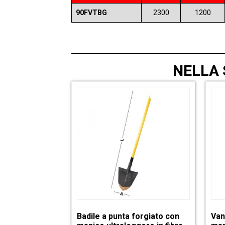
90FVTBG
2300
1200
NELLA
Badile a punta forgiato con
Van