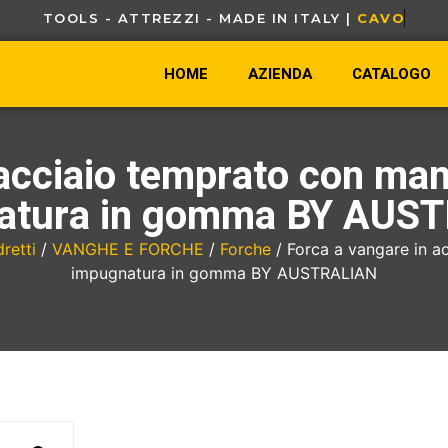
TOOLS - ATTREZZI - MADE IN ITALY |
C
A
V
O
U
R
HOME
AZIENDA
CATALOGO
acciaio temprato con mani
atura in gomma BY AUS
retti
/
VANGHE E FORCHE
/
Forche
/ Forca a vangare in ac
impugnatura in gomma BY AUSTRALIAN