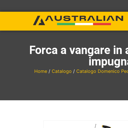
Forca a vangare in 
impugn
Home
/
Catalogo
/
Catalogo Domenico Ped