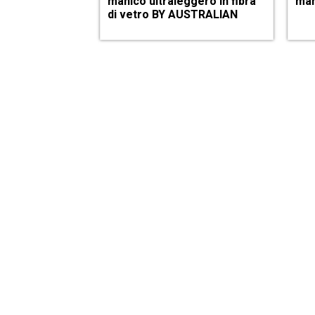
manico ultraleggero in fibra
man
di vetro BY AUSTRALIAN