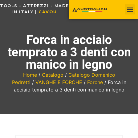
TOOLS - ATTREZZI - MADE
IN ITALY |
C
A
V
O
U
R
Forca in acciaio
temprato a 3 denti con
manico in legno
Home
/
Catalogo
/
Catalogo Domenico
Pedretti
/
VANGHE E FORCHE
/
Forche
/ Forca in
acciaio temprato a 3 denti con manico in legno