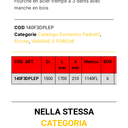
Fourche en acier trempé à 3 dents avec
manche en bois
COD
140F3DPLEP
Categorie
Catalogo Domenico Pedretti
,
Forche
,
VANGHE E FORCHE
COD. ART.
Gr.
L
A
Manico
BOX
COD.
mm
mm
140F3DPLEP
1500
1700
210
1140FL
6
80577
NELLA STESSA
CATEGORIA