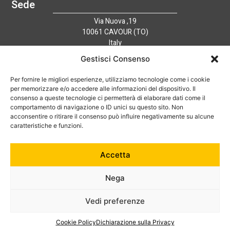
Sede
Via Nuova ,19
10061 CAVOUR (TO)
Italy
Link utili
Gestisci Consenso
Home
Azienda
Per fornire le migliori esperienze, utilizziamo tecnologie come i cookie
per memorizzare e/o accedere alle informazioni del dispositivo. Il
Catalogo
consenso a queste tecnologie ci permetterà di elaborare dati come il
Tecnologia
comportamento di navigazione o ID unici su questo sito. Non
News
acconsentire o ritirare il consenso può influire negativamente su alcune
caratteristiche e funzioni.
Contatti
Hai bisogno di aiuto?
+39 0121 600752
Accetta
info@australian-srl.com
Nega
Vedi preferenze
© 2024 Australian Srl. P. IVA 07868050019. Tutti i diritti riservati.
Cookie Policy
Dichiarazione sulla Privacy
Cookie Policy
–
Privacy Policy