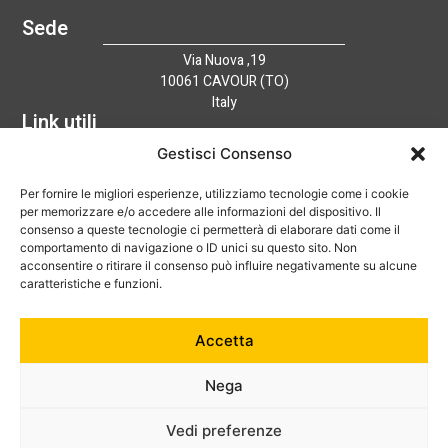
Sede
Via Nuova ,19
10061 CAVOUR (TO)
Italy
Link utili
Home
Gestisci Consenso
Azienda
Per fornire le migliori esperienze, utilizziamo tecnologie come i cookie
Catalogo
per memorizzare e/o accedere alle informazioni del dispositivo. Il
Tecnologia
consenso a queste tecnologie ci permetterà di elaborare dati come il
News
comportamento di navigazione o ID unici su questo sito. Non
Contatti
acconsentire o ritirare il consenso può influire negativamente su alcune
Hai bisogno di aiuto?
caratteristiche e funzioni.
+39 0121 600752
Accetta
info@australian-srl.com
Nega
Vedi preferenze