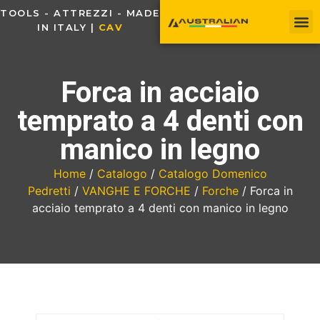
TOOLS - ATTREZZI - MADE
IN ITALY |
C
A
V
O
U
Forca in acciaio
temprato a 4 denti con
manico in legno
Home
/
Catalogo
/
Catalogo Domenico
Pedretti
/
VANGHE E FORCHE
/
Forche
/ Forca in
acciaio temprato a 4 denti con manico in legno