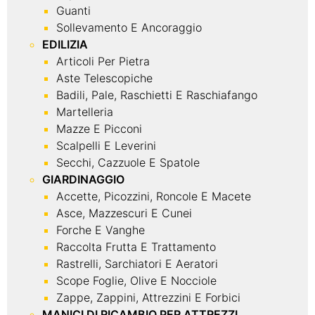
Guanti
Sollevamento E Ancoraggio
EDILIZIA
Articoli Per Pietra
Aste Telescopiche
Badili, Pale, Raschietti E Raschiafango
Martelleria
Mazze E Picconi
Scalpelli E Leverini
Secchi, Cazzuole E Spatole
GIARDINAGGIO
Accette, Picozzini, Roncole E Macete
Asce, Mazzescuri E Cunei
Forche E Vanghe
Raccolta Frutta E Trattamento
Rastrelli, Sarchiatori E Aeratori
Scope Foglie, Olive E Nocciole
Zappe, Zappini, Attrezzini E Forbici
MANICI DI RICAMBIO PER ATTREZZI