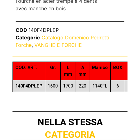
Fourche en acier trempé à 4 dents
avec manche en bois
COD
140F4DPLEP
Categorie
Catalogo Domenico Pedretti
,
Forche
,
VANGHE E FORCHE
COD. ART.
Gr.
L
A
Manico
BOX
COD.
mm
mm
140F4DPLEP
1600
1700
220
1140FL
6
80577
NELLA STESSA
CATEGORIA