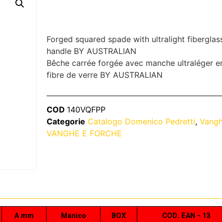
Forged squared spade with ultralight fiberglas
handle BY AUSTRALIAN
Bêche carrée forgée avec manche ultraléger e
fibre de verre BY AUSTRALIAN
COD
140VQFPP
Categorie
Catalogo Domenico Pedretti
,
Vang
VANGHE E FORCHE
A mm
Manico
BOX
COD. EAN - 13