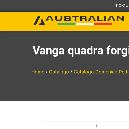
Vanga quadra forgi
Home
/
Catalogo
/
Catalogo Domenico Pedre