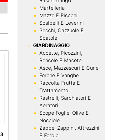
Raschiafango
Martelleria
Mazze E Picconi
Scalpelli E Leverini
Secchi, Cazzuole E
Spatole
GIARDINAGGIO
Accette, Picozzini,
Roncole E Macete
Asce, Mazzescuri E Cunei
Forche E Vanghe
Raccolta Frutta E
Trattamento
Rastrelli, Sarchiatori E
Aeratori
Scope Foglie, Olive E
Nocciole
Zappe, Zappini, Attrezzini
 3
E Forbici