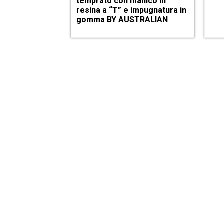
temprato con manico in
resina a “T” e impugnatura in
gomma BY AUSTRALIAN