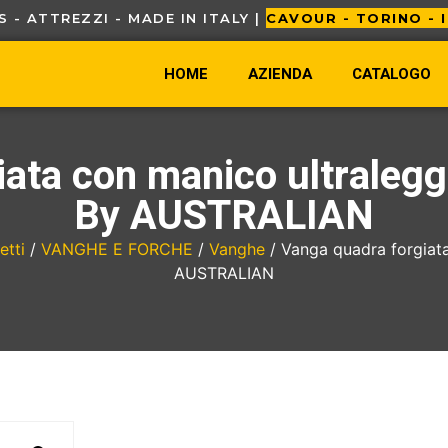
TOOLS - ATTREZZI - MADE IN ITALY |
HOME
AZIENDA
CATALOGO
ata con manico ultralegger
By AUSTRALIAN
tti
/
VANGHE E FORCHE
/
Vanghe
/ Vanga quadra forgiata
AUSTRALIAN