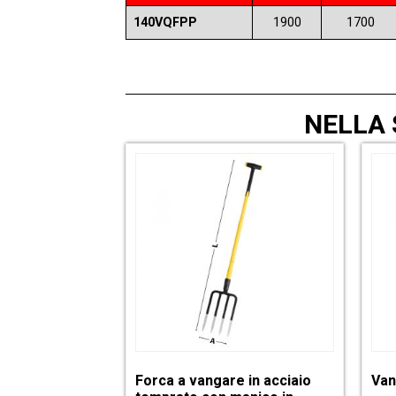
140VQFPP
1900
1700
NELLA
Forca a vangare in acciaio
Van