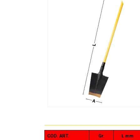
COD. ART.
Gr.
L mm