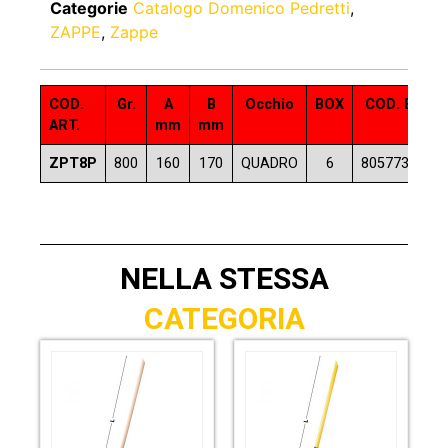
Categorie
Catalogo Domenico Pedretti
,
ZAPPE
,
Zappe
COD.
Gr.
A
B
Occhio
BOX
COD. EAN - 
ART.
mm
mm
ZPT8P
800
160
170
QUADRO
6
8057733725
NELLA STESSA
CATEGORIA