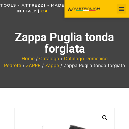
TOOLS - ATTREZZI - MADE
IN ITALY |
C
A
V
O
Zappa Puglia tonda
forgiata
Home
/
Catalogo
/
Catalogo Domenico
Pedretti
/
ZAPPE
/
Zappe
/ Zappa Puglia tonda forgiata