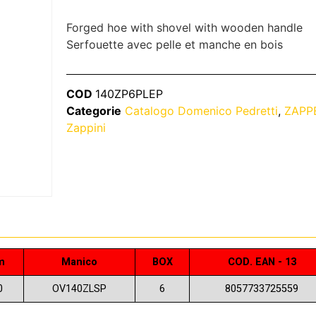
Forged hoe with shovel with wooden handle
Serfouette avec pelle et manche en bois
COD
140ZP6PLEP
Categorie
Catalogo Domenico Pedretti
,
ZAPP
Zappini
m
Manico
BOX
COD. EAN - 13
0
OV140ZLSP
6
8057733725559