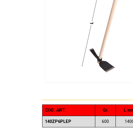
COD. ART.
Gr.
L m
140ZP6PLEP
600
140