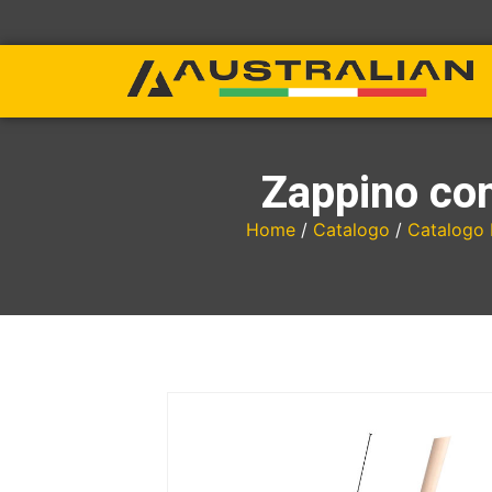
Zappino con
Home
/
Catalogo
/
Catalogo 