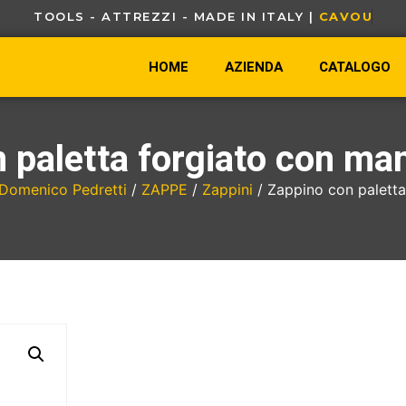
TOOLS - ATTREZZI - MADE IN ITALY |
C
A
V
O
U
R
-
HOME
AZIENDA
CATALOGO
 paletta forgiato con man
Domenico Pedretti
/
ZAPPE
/
Zappini
/ Zappino con paletta